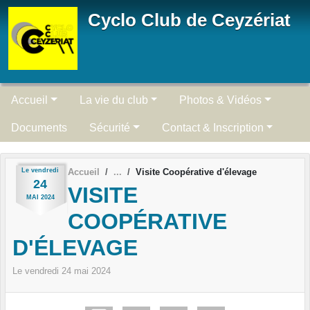
Panneau de gestion des cookies
Cyclo Club de Ceyzériat
Accueil
La vie du club
Photos & Vidéos
Documents
Sécurité
Contact & Inscription
Le
vendredi
Accueil
Visite Coopérative d'élevage
24
VISITE
MAI
2024
COOPÉRATIVE
D'ÉLEVAGE
Le
vendredi
24
mai
2024