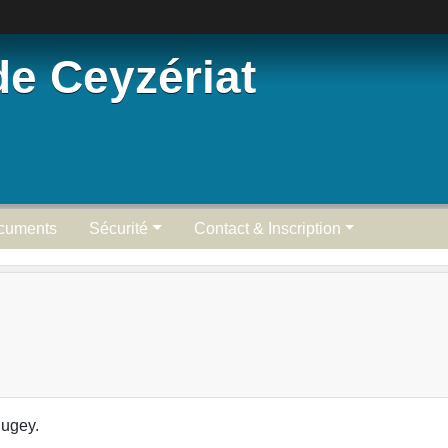
de Ceyzériat
cuments
Sécurité
Contact & Inscription
Bugey.