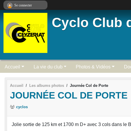
Panneau de gestion des cookies
Se connecter
Cyclo Club 
Accueil
La vie du club
Photos & Vidéos
Do
Accueil
Les albums photos
Journée Col de Porte
JOURNÉE COL DE PORTE
cyclos
Jolie sortie de 125 km et 1700 m D+ avec 3 cols dans le 